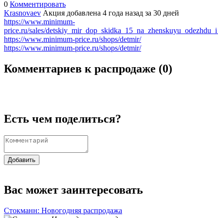
0
Комментировать
Krasnovaev
Акция добавлена 4 года назад
за 30 дней
https://www.minimum-
price.ru/sales/detskiy_mir_dop_skidka_15_na_zhenskuyu_odezhdu_
https://www.minimum-price.ru/shops/detmir/
https://www.minimum-price.ru/shops/detmir/
Комментариев к распродаже (
0
)
Есть чем поделиться?
Добавить
Вас может заинтересовать
Стокманн: Новогодняя распродажа