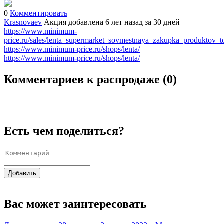
0
Комментировать
Krasnovaev
Акция добавлена 6 лет назад
за 30 дней
https://www.minimum-
price.ru/sales/lenta_supermarket_sovmestnaya_zakupka_produktov
https://www.minimum-price.ru/shops/lenta/
https://www.minimum-price.ru/shops/lenta/
Комментариев к распродаже (
0
)
Есть чем поделиться?
Добавить
Вас может заинтересовать