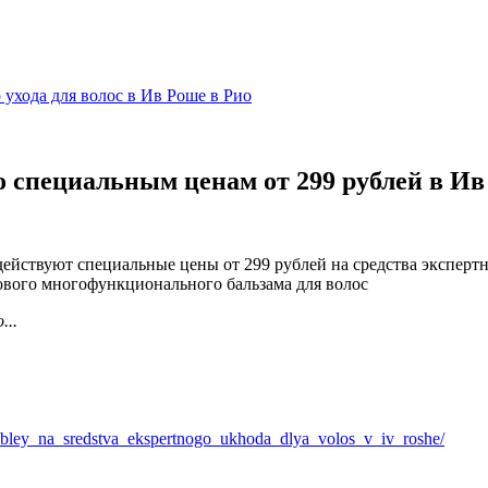
 ухода для волос в Ив Роше в Рио
 по специальным ценам от 299 рублей в 
действуют специальные цены от 299 рублей на средства эксперт
нового многофункционального бальзама для волос
...
rubley_na_sredstva_ekspertnogo_ukhoda_dlya_volos_v_iv_roshe/