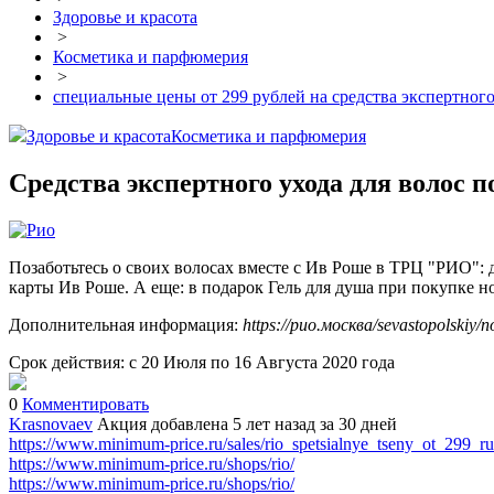
Здоровье и красота
>
Косметика и парфюмерия
>
специальные цены от 299 рублей на средства экспертного
Здоровье и красота
Косметика и парфюмерия
Средства экспертного ухода для волос
Позаботьтесь о своих волосах вместе с Ив Роше в ТРЦ "РИО": 
карты Ив Роше. А еще: в подарок Гель для душа при покупке 
Дополнительная информация:
https://рио.москва/sevastopolskiy/no
Срок действия: с 20 Июля по 16 Августа 2020 года
0
Комментировать
Krasnovaev
Акция добавлена 5 лет назад
за 30 дней
https://www.minimum-price.ru/sales/rio_spetsialnye_tseny_ot_299_
https://www.minimum-price.ru/shops/rio/
https://www.minimum-price.ru/shops/rio/