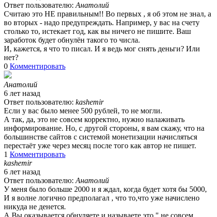
Ответ пользователю:
Анатолий
Считаю это НЕ правильным!! Во первых , я об этом не знал, а
во вторых - надо предупреждать. Например, у вас на счету
столько то, истекает год, как вы ничего не пишите. Ваш
заработок будет обнулён такого то числа.
И, кажется, я что то писал. И я ведь мог снять деньги? Или
нет?
0
Комментировать
Анатолий
6 лет назад
Ответ пользователю:
kashemir
Если у вас было менее 500 рублей, то не могли.
А так, да, это не совсем корректно, нужно налаживать
информирование. Но, с другой стороны, я вам скажу, что на
большинстве сайтов с системой монетизации начисляться
перестаёт уже через месяц после того как автор не пишет.
1
Комментировать
kashemir
6 лет назад
Ответ пользователю:
Анатолий
У меня было больше 2000 и я ждал, когда будет хотя бы 5000,
И я волне логично предполагал , что то,что уже начислено
никуда не денется.
А Вы оказывается обнуляете и называете это " не совсем