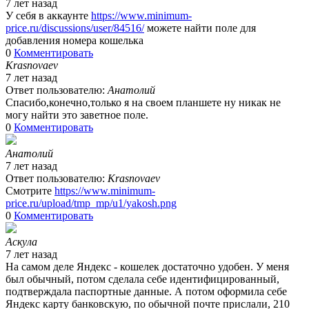
7 лет назад
У себя в аккаунте
https://www.minimum-
price.ru/discussions/user/84516/
можете найти поле для
добавления номера кошелька
0
Комментировать
Krasnovaev
7 лет назад
Ответ пользователю:
Анатолий
Спасибо,конечно,только я на своем планшете ну никак не
могу найти это заветное поле.
0
Комментировать
Анатолий
7 лет назад
Ответ пользователю:
Krasnovaev
Смотрите
https://www.minimum-
price.ru/upload/tmp_mp/u1/yakosh.png
0
Комментировать
Аскула
7 лет назад
На самом деле Яндекс - кошелек достаточно удобен. У меня
был обычный, потом сделала себе идентифицированный,
подтверждала паспортные данные. А потом оформила себе
Яндекс карту банковскую, по обычной почте прислали, 210