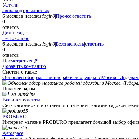
Услуги
авпоавпдтроылпрпыр
6 месяцев назад
testlogin0
|
Прочее
|
ответить
0
ответов
Дом и сад
Тестовопрос
6 месяцев назад
testlogin0
|
Безопасность
|
ответить
0
ответов
Посмотреть ещё
Добавить компанию
Смотрите также
Обновлен обзор магазинов рабочей одежды в Москве. Лидерами 
Похожее рядом
Все инструменты
Сеть магазинов и крупнейший интернет-магазин садовой техник
PROBURO
Интернет-магазин PROBURO предлагает большой выбор офисны
Aerospace
Флагманский магазин форменной одежды Aerospace открылся на