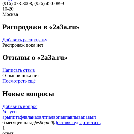
(916) 073-3008, (926) 450-0899
10-20
Москва
Распродажи в «2a3a.ru»
Добавить распродажу
Распродаж пока нет
Отзывы о «2a3a.ru»
Написать отзыв
Отзывов пока нет
Посмотреть ещё
Новые вопросы
Добавить вопрос
Услуги
арыпптафлвлаиаовлтпалвопавпавпывапавып
6 месяцев назад
testlogin0
|
Доставка еды
|
ответить
1
ответ