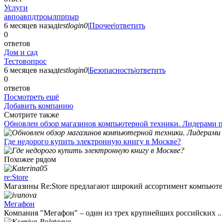
Услуги
авпоавпдтроылпрпыр
6 месяцев назад
testlogin0
|
Прочее
|
ответить
0
ответов
Дом и сад
Тестовопрос
6 месяцев назад
testlogin0
|
Безопасность
|
ответить
0
ответов
Посмотреть ещё
Добавить компанию
Смотрите также
Обновлен обзор магазинов компьютерной техники. Лидерами п
Где недорого купить электронную книгу в Москве?
Похожее рядом
re:Store
Магазины Re:Store предлагают широкий ассортимент компьютер
Мегафон
Компания "Мегафон" – один из трех крупнейших российских ..