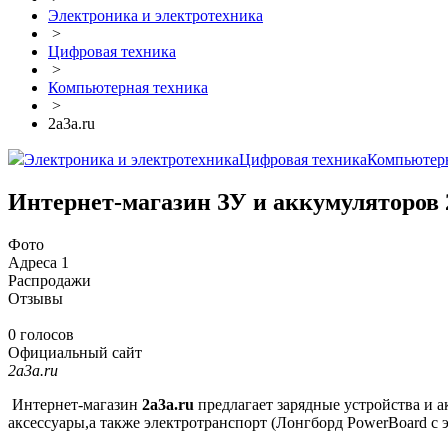
Электроника и электротехника
>
Цифровая техника
>
Компьютерная техника
>
2a3a.ru
Электроника и электротехника
Цифровая техника
Компьютерн
Интернет-магазин ЗУ и аккумуляторов 
Фото
Адреса
1
Распродажи
Отзывы
0 голосов
Официальный сайт
2a3a.ru
Интернет-магазин
2a3a.ru
предлагает зарядные устройства и а
аксессуары,а также электротранспорт (Лонгборд PowerBoard с э