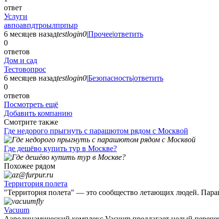
ответ
Услуги
авпоавпдтроылпрпыр
6 месяцев назад
testlogin0
|
Прочее
|
ответить
0
ответов
Дом и сад
Тестовопрос
6 месяцев назад
testlogin0
|
Безопасность
|
ответить
0
ответов
Посмотреть ещё
Добавить компанию
Смотрите также
Где недорого прыгнуть с парашютом рядом с Москвой
Где дешёво купить тур в Москве?
Похожее рядом
Территория полета
"Территория полета" — это сообщество летающих людей. Пара
Vacuum
Аэродинамический комплекс Vacuum предлагает целый перечень