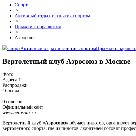
Спорт
>
Активный отдых и занятия спортом
>
Прыжки с парашютом
>
Аэросоюз
Спорт
Активный отдых и занятия спортом
Прыжки с парашю
Вертолетный клуб Аэросоюз в Москве
Фото
Адреса
1
Распродажи
Отзывы
0 голосов
Официальный сайт
www.aerosouz.ru
Вертолетный клуб «
Аэросоюз
» обучает пилотов, организует в
вертолетного спорта, где из пилотов-любителей готовят проф