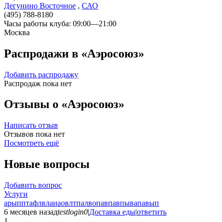
Дегунино Восточное
,
САО
(495) 788-8180
Часы работы клуба: 09:00—21:00
Москва
Распродажи в «Аэросоюз»
Добавить распродажу
Распродаж пока нет
Отзывы о «Аэросоюз»
Написать отзыв
Отзывов пока нет
Посмотреть ещё
Новые вопросы
Добавить вопрос
Услуги
арыпптафлвлаиаовлтпалвопавпавпывапавып
6 месяцев назад
testlogin0
|
Доставка еды
|
ответить
1