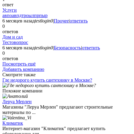
ответ
Услуги
авпоавпдтроылпрпыр
6 месяцев назад
testlogin0
|
Прочее
|
ответить
0
ответов
Дом и сад
Тестовопрос
6 месяцев назад
testlogin0
|
Безопасность
|
ответить
0
ответов
Посмотреть ещё
Добавить компанию
Смотрите также
Где недорого купить сантехнику в Москве?
Похожие компании
Леруа Мерлен
Магазины "Леруа Мерлен" предлагают строительные
материалы по ...
Климатик
Интернет-магазин "Климатик" предлагает купить
оборудование для ...