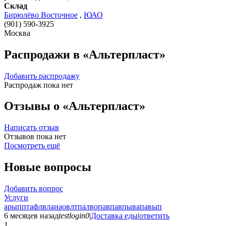
Склад
Бирюлёво Восточное
,
ЮАО
(901) 590-3925
Москва
Распродажи в «Альтерпласт»
Добавить распродажу
Распродаж пока нет
Отзывы о «Альтерпласт»
Написать отзыв
Отзывов пока нет
Посмотреть ещё
Новые вопросы
Добавить вопрос
Услуги
арыпптафлвлаиаовлтпалвопавпавпывапавып
6 месяцев назад
testlogin0
|
Доставка еды
|
ответить
1