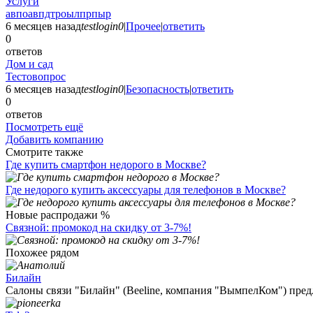
Услуги
авпоавпдтроылпрпыр
6 месяцев назад
testlogin0
|
Прочее
|
ответить
0
ответов
Дом и сад
Тестовопрос
6 месяцев назад
testlogin0
|
Безопасность
|
ответить
0
ответов
Посмотреть ещё
Добавить компанию
Смотрите также
Где купить смартфон недорого в Москве?
Где недорого купить аксессуары для телефонов в Москве?
Новые распродажи %
Связной: промокод на скидку от 3-7%!
Похожее рядом
Билайн
Салоны связи "Билайн" (Beeline, компания "ВымпелКом") предл