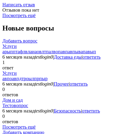
Написать отзыв
Отзывов пока нет
Посмотреть ещё
Новые вопросы
Добавить вопрос
Услуги
арыпптафлвлаиаовлтпалвопавпавпывапавып
6 месяцев назад
testlogin0
|
Доставка еды
|
ответить
1
ответ
Услуги
авпоавпдтроылпрпыр
6 месяцев назад
testlogin0
|
Прочее
|
ответить
0
ответов
Дом и сад
Тестовопрос
6 месяцев назад
testlogin0
|
Безопасность
|
ответить
0
ответов
Посмотреть ещё
Добавить компанию