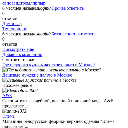
авпоавпдтроылпрпыр
6 месяцев назад
testlogin0
|
Прочее
|
ответить
0
ответов
Дом и сад
Тестовопрос
6 месяцев назад
testlogin0
|
Безопасность
|
ответить
0
ответов
Посмотреть ещё
Добавить компанию
Смотрите также
Где недорого купить женское пальто в Москве?
Дешевые мужские пальто в Москве
Похожее рядом
А&Е
Салон-ателье свадебной, вечерней и деловой моды А&Е
предлагает ...
Элема
Магазины белорусской фабрики верхней одежды "Элема"
предлагает ...