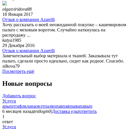
olgasviridova88
18 Января 2017
Отзыв о компании Azarelli
Хочу рассказать о моей неожиданной покупке – кашемировом
пальто с меховым воротом. Случайно наткнулась на
распродажу ...
katya1985
29 Декабря 2016
Отзыв о компании Azarelli
Замечательный выбор материала и тканей. Заказывала тут
пальто, сделали просто идеально, сидит как родное. Спасибо.
silkova79
Посмотреть ещё
Новые вопросы
Добавить вопрос
Услуги
арыпптафлвлаиаовлтпалвопавпавпывапавып
6 месяцев назад
testlogin0
|
Доставка еды
|
ответить
1
ответ
Услуги