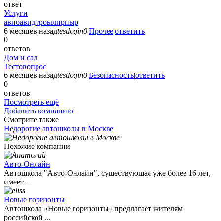
ответ
Услуги
авпоавпдтроылпрпыр
6 месяцев назад
testlogin0
|
Прочее
|
ответить
0
ответов
Дом и сад
Тестовопрос
6 месяцев назад
testlogin0
|
Безопасность
|
ответить
0
ответов
Посмотреть ещё
Добавить компанию
Смотрите также
Недорогие автошколы в Москве
Похожие компании
Авто-Онлайн
Автошкола "Авто-Онлайн", существующая уже более 16 лет,
имеет ...
Новые горизонты
Автошкола «Новые горизонты» предлагает жителям
российской ...