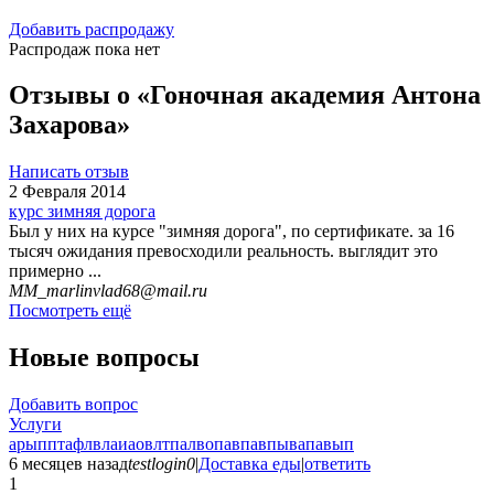
Добавить распродажу
Распродаж пока нет
Отзывы о «Гоночная академия Антона
Захарова»
Написать отзыв
2 Февраля 2014
курс зимняя дорога
Был у них на курсе "зимняя дорога", по сертификатe. за 16
тысяч ожидания превосходили реальность. выглядит это
примерно ...
MM_marlinvlad68@mail.ru
Посмотреть ещё
Новые вопросы
Добавить вопрос
Услуги
арыпптафлвлаиаовлтпалвопавпавпывапавып
6 месяцев назад
testlogin0
|
Доставка еды
|
ответить
1