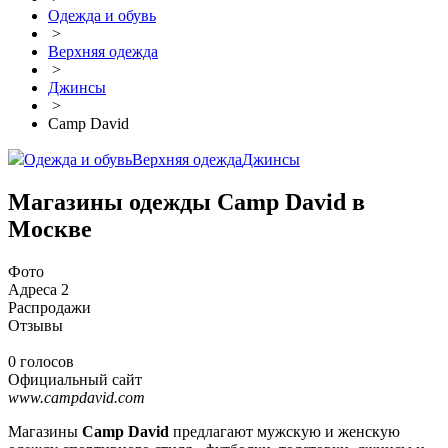
Одежда и обувь
>
Верхняя одежда
>
Джинсы
>
Camp David
Одежда и обувь
Верхняя одежда
Джинсы
Магазины одежды Camp David в
Москве
Фото
Адреса
2
Распродажи
Отзывы
0 голосов
Официальный сайт
www.campdavid.com
Магазины
Camp David
предлагают мужскую и женскую