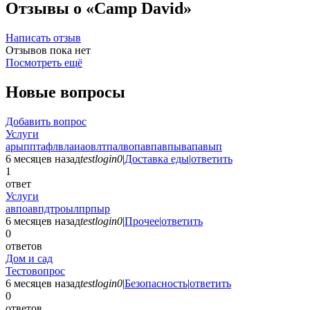
Отзывы о «Camp David»
Написать отзыв
Отзывов пока нет
Посмотреть ещё
Новые вопросы
Добавить вопрос
Услуги
арыпптафлвлаиаовлтпалвопавпавпывапавып
6 месяцев назад
testlogin0
|
Доставка еды
|
ответить
1
ответ
Услуги
авпоавпдтроылпрпыр
6 месяцев назад
testlogin0
|
Прочее
|
ответить
0
ответов
Дом и сад
Тестовопрос
6 месяцев назад
testlogin0
|
Безопасность
|
ответить
0
ответов