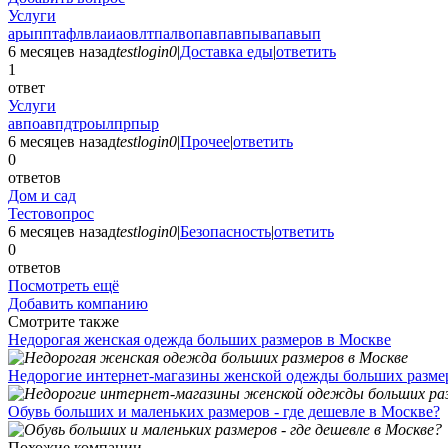
Услуги
арыпптафлвлаиаовлтпалвопавпавпывапавып
6 месяцев назад
testlogin0
|
Доставка еды
|
ответить
1
ответ
Услуги
авпоавпдтроылпрпыр
6 месяцев назад
testlogin0
|
Прочее
|
ответить
0
ответов
Дом и сад
Тестовопрос
6 месяцев назад
testlogin0
|
Безопасность
|
ответить
0
ответов
Посмотреть ещё
Добавить компанию
Смотрите также
Недорогая женская одежда больших размеров в Москве
Недорогие интернет-магазины женской одежды больших разме
Обувь больших и маленьких размеров - где дешевле в Москве?
Похожие компании