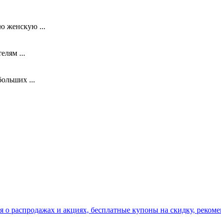
 женскую ...
лям ...
ольших ...
я о распродажах и акциях, бесплатные купоны на скидку, рекоме