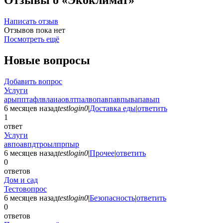
Отзывы о «Экоклимат»
Написать отзыв
Отзывов пока нет
Посмотреть ещё
Новые вопросы
Добавить вопрос
Услуги
арыпптафлвлаиаовлтпалвопавпавпывапавып
6 месяцев назад
testlogin0
|
Доставка еды
|
ответить
1
ответ
Услуги
авпоавпдтроылпрпыр
6 месяцев назад
testlogin0
|
Прочее
|
ответить
0
ответов
Дом и сад
Тестовопрос
6 месяцев назад
testlogin0
|
Безопасность
|
ответить
0
ответов