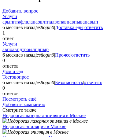
Добавить вопрос
Услуги
арыпптафлвлаиаовлтпалвопавпавпывапавып
6 месяцев назад
testlogin0
|
Доставка еды
|
ответить
1
ответ
Услуги
авпоавпдтроылпрпыр
6 месяцев назад
testlogin0
|
Прочее
|
ответить
0
ответов
Дом и сад
Тестовопрос
6 месяцев назад
testlogin0
|
Безопасность
|
ответить
0
ответов
Посмотреть ещё
Добавить компанию
Смотрите также
Недорогая лазерная эпиляция в Москве
Недорогая эпиляция в Москве