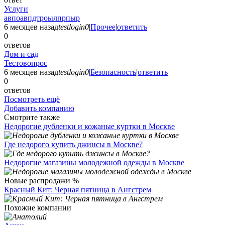
Услуги
авпоавпдтроылпрпыр
6 месяцев назад
testlogin0
|
Прочее
|
ответить
0
ответов
Дом и сад
Тестовопрос
6 месяцев назад
testlogin0
|
Безопасность
|
ответить
0
ответов
Посмотреть ещё
Добавить компанию
Смотрите также
Недорогие дубленки и кожаные куртки в Москве
Где недорого купить джинсы в Москве?
Недорогие магазины молодежной одежды в Москве
Новые распродажи %
Красный Кит: Черная пятница в Ангстрем
Похожие компании