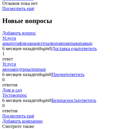
Отзывов пока нет
Посмотреть ещё
Новые вопросы
Добавить вопрос
Услуги
арыпптафлвлаиаовлтпалвопавпавпывапавып
6 месяцев назад
testlogin0
|
Доставка еды
|
ответить
1
ответ
Услуги
авпоавпдтроылпрпыр
6 месяцев назад
testlogin0
|
Прочее
|
ответить
0
ответов
Дом и сад
Тестовопрос
6 месяцев назад
testlogin0
|
Безопасность
|
ответить
0
ответов
Посмотреть ещё
Добавить компанию
Смотрите также