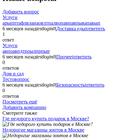
Добавить вопрос
Услуги
арыпптафлвлаиаовлтпалвопавпавпывапавып
6 месяцев назад
testlogin0
|
Доставка еды
|
ответить
1
ответ
Услуги
авпоавпдтроылпрпыр
6 месяцев назад
testlogin0
|
Прочее
|
ответить
0
ответов
Дом и сад
Тестовопрос
6 месяцев назад
testlogin0
|
Безопасность
|
ответить
0
ответов
Посмотреть ещё
Добавить компанию
Смотрите также
Где недорого купить подарок в Москве?
Недорогие магазины зонтов в Москве