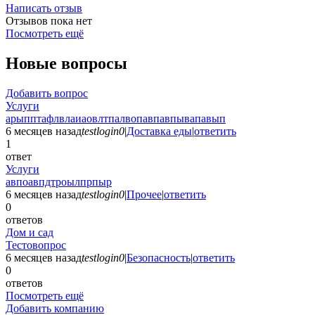
Написать отзыв
Отзывов пока нет
Посмотреть ещё
Новые вопросы
Добавить вопрос
Услуги
арыпптафлвлаиаовлтпалвопавпавпывапавып
6 месяцев назад
testlogin0
|
Доставка еды
|
ответить
1
ответ
Услуги
авпоавпдтроылпрпыр
6 месяцев назад
testlogin0
|
Прочее
|
ответить
0
ответов
Дом и сад
Тестовопрос
6 месяцев назад
testlogin0
|
Безопасность
|
ответить
0
ответов
Посмотреть ещё
Добавить компанию