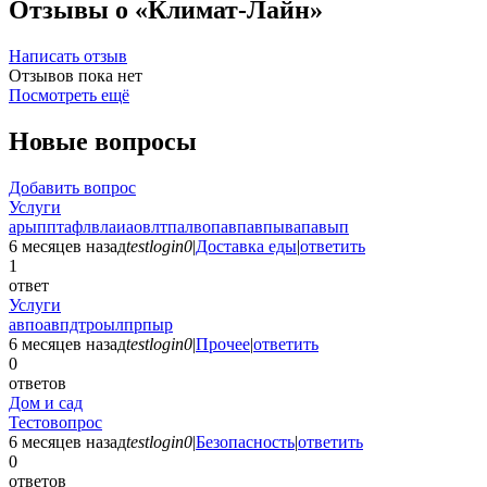
Отзывы о «Климат-Лайн»
Написать отзыв
Отзывов пока нет
Посмотреть ещё
Новые вопросы
Добавить вопрос
Услуги
арыпптафлвлаиаовлтпалвопавпавпывапавып
6 месяцев назад
testlogin0
|
Доставка еды
|
ответить
1
ответ
Услуги
авпоавпдтроылпрпыр
6 месяцев назад
testlogin0
|
Прочее
|
ответить
0
ответов
Дом и сад
Тестовопрос
6 месяцев назад
testlogin0
|
Безопасность
|
ответить
0
ответов