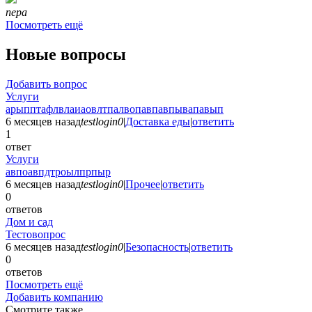
nepa
Посмотреть ещё
Новые вопросы
Добавить вопрос
Услуги
арыпптафлвлаиаовлтпалвопавпавпывапавып
6 месяцев назад
testlogin0
|
Доставка еды
|
ответить
1
ответ
Услуги
авпоавпдтроылпрпыр
6 месяцев назад
testlogin0
|
Прочее
|
ответить
0
ответов
Дом и сад
Тестовопрос
6 месяцев назад
testlogin0
|
Безопасность
|
ответить
0
ответов
Посмотреть ещё
Добавить компанию
Смотрите также