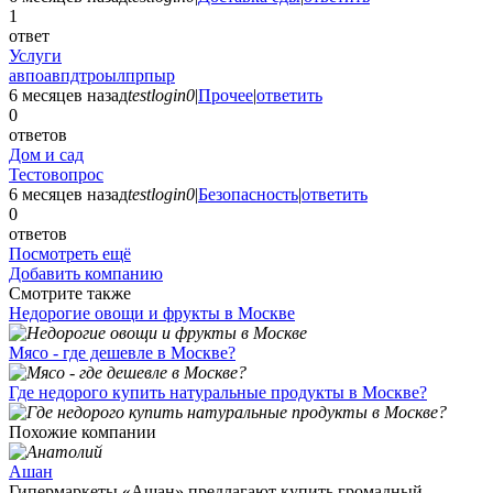
1
ответ
Услуги
авпоавпдтроылпрпыр
6 месяцев назад
testlogin0
|
Прочее
|
ответить
0
ответов
Дом и сад
Тестовопрос
6 месяцев назад
testlogin0
|
Безопасность
|
ответить
0
ответов
Посмотреть ещё
Добавить компанию
Смотрите также
Недорогие овощи и фрукты в Москве
Мясо - где дешевле в Москве?
Где недорого купить натуральные продукты в Москве?
Похожие компании
Ашан
Гипермаркеты «Ашан» предлагают купить громадный