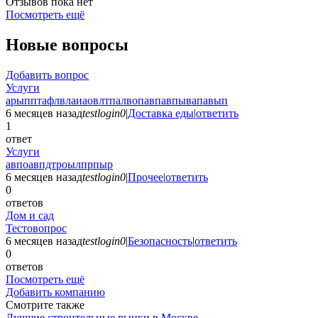
Отзывов пока нет
Посмотреть ещё
Новые вопросы
Добавить вопрос
Услуги
арыпптафлвлаиаовлтпалвопавпавпывапавып
6 месяцев назад
testlogin0
|
Доставка еды
|
ответить
1
ответ
Услуги
авпоавпдтроылпрпыр
6 месяцев назад
testlogin0
|
Прочее
|
ответить
0
ответов
Дом и сад
Тестовопрос
6 месяцев назад
testlogin0
|
Безопасность
|
ответить
0
ответов
Посмотреть ещё
Добавить компанию
Смотрите также
Лучшие строительные рынки в Москве