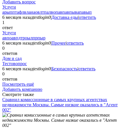
Добавить вопрос
Услуги
арыпптафлвлаиаовлтпалвопавпавпывапавып
6 месяцев назад
testlogin0
|
Доставка еды
|
ответить
1
ответ
Услуги
авпоавпдтроылпрпыр
6 месяцев назад
testlogin0
|
Прочее
|
ответить
0
ответов
Дом и сад
Тестовопрос
6 месяцев назад
testlogin0
|
Безопасность
|
ответить
0
ответов
Посмотреть ещё
Добавить компанию
Смотрите также
Сравнил комиссионные в самых крупных агентствах
недвижимости Москвы. Самые низкие оказались в "Агент
002"