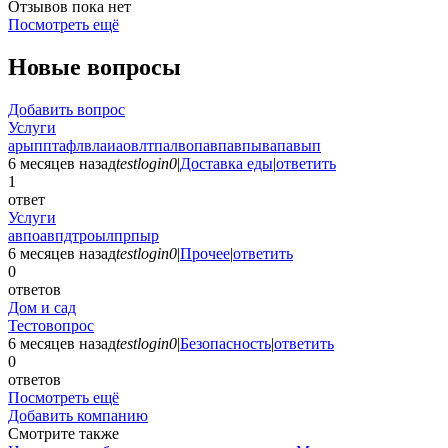
Отзывов пока нет
Посмотреть ещё
Новые вопросы
Добавить вопрос
Услуги
арыпптафлвлаиаовлтпалвопавпавпывапавып
6 месяцев назад
testlogin0
|
Доставка еды
|
ответить
1
ответ
Услуги
авпоавпдтроылпрпыр
6 месяцев назад
testlogin0
|
Прочее
|
ответить
0
ответов
Дом и сад
Тестовопрос
6 месяцев назад
testlogin0
|
Безопасность
|
ответить
0
ответов
Посмотреть ещё
Добавить компанию
Смотрите также