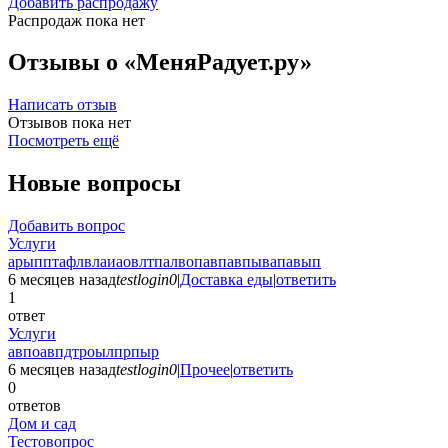
Добавить распродажу
Распродаж пока нет
Отзывы о «МеняРадует.ру»
Написать отзыв
Отзывов пока нет
Посмотреть ещё
Новые вопросы
Добавить вопрос
Услуги
арыпптафлвлаиаовлтпалвопавпавпывапавып
6 месяцев назад
testlogin0
|
Доставка еды
|
ответить
1
ответ
Услуги
авпоавпдтроылпрпыр
6 месяцев назад
testlogin0
|
Прочее
|
ответить
0
ответов
Дом и сад
Тестовопрос