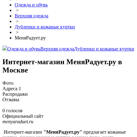
Одежда и обувь
>
Верхняя одежда
>
Дубленки и кожаные куртки
>
МеняРадует.ру
Одежда и обувь
Верхняя одежда
Дубленки и кожаные куртки
Интернет-магазин МеняРадует.ру в
Москве
Фото
Адреса
1
Распродажи
Отзывы
0 голосов
Официальный сайт
menyaraduet.ru
Интернет-магазин
"МеняРадует.ру"
предлагает кожаные