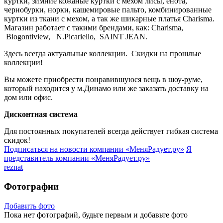
куртки, зимние кожаные куртки с мехом лисы, енота,
чернобурки, норки, кашемировые пальто, комбинированные
куртки из ткани с мехом, а так же шикарные платья Charisma.
Магазин работает с такими брендами, как: Charisma,
Biogontiview, N.Picariello, SAINT JEAN.
Здесь всегда актуальные коллекции. Скидки на прошлые
коллекции!
Вы можете приобрести понравившуюся вещь в шоу-руме,
который находится у м.Динамо или же заказать доставку на
дом или офис.
Дисконтная система
Для постоянных покупателей всегда действует гибкая система
скидок!
Подписаться на новости
компании «МеняРадует.ру»
Я
представитель
компании «МеняРадует.ру»
reznat
Фотографии
Добавить фото
Пока нет фотографий, будьте первым и добавьте фото