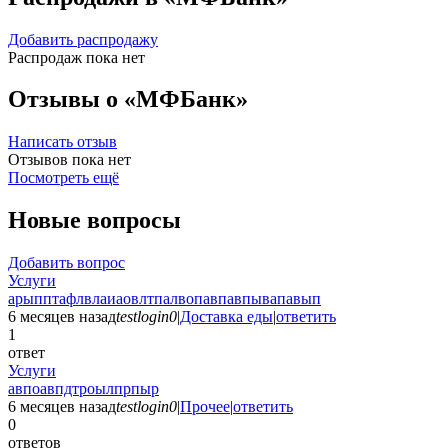
Добавить распродажу
Распродаж пока нет
Отзывы о «МФБанк»
Написать отзыв
Отзывов пока нет
Посмотреть ещё
Новые вопросы
Добавить вопрос
Услуги
арыпптафлвлаиаовлтпалвопавпавпывапавып
6 месяцев назад
testlogin0
|
Доставка еды
|
ответить
1
ответ
Услуги
авпоавпдтроылпрпыр
6 месяцев назад
testlogin0
|
Прочее
|
ответить
0
ответов