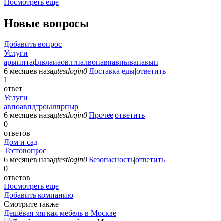
Посмотреть ещё
Новые вопросы
Добавить вопрос
Услуги
арыпптафлвлаиаовлтпалвопавпавпывапавып
6 месяцев назад
testlogin0
|
Доставка еды
|
ответить
1
ответ
Услуги
авпоавпдтроылпрпыр
6 месяцев назад
testlogin0
|
Прочее
|
ответить
0
ответов
Дом и сад
Тестовопрос
6 месяцев назад
testlogin0
|
Безопасность
|
ответить
0
ответов
Посмотреть ещё
Добавить компанию
Смотрите также
Дешёвая мягкая мебель в Москве