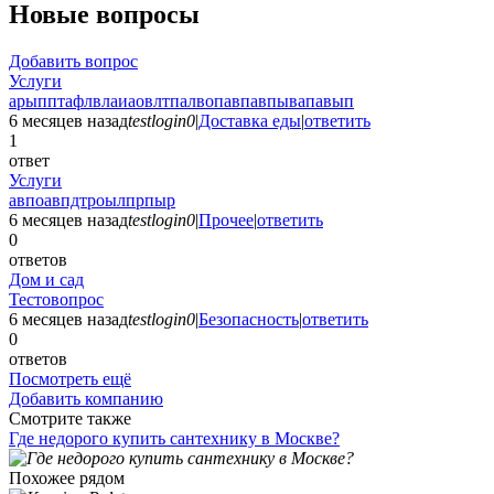
Новые вопросы
Добавить вопрос
Услуги
арыпптафлвлаиаовлтпалвопавпавпывапавып
6 месяцев назад
testlogin0
|
Доставка еды
|
ответить
1
ответ
Услуги
авпоавпдтроылпрпыр
6 месяцев назад
testlogin0
|
Прочее
|
ответить
0
ответов
Дом и сад
Тестовопрос
6 месяцев назад
testlogin0
|
Безопасность
|
ответить
0
ответов
Посмотреть ещё
Добавить компанию
Смотрите также
Где недорого купить сантехнику в Москве?
Похожее рядом