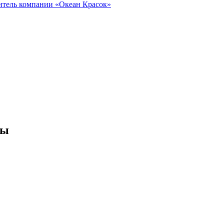
итель
компании «Океан Красок»
вы