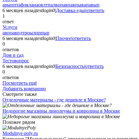
арыпптафлвлаиаовлтпалвопавпавпывапавып
6 месяцев назад
testlogin0
|
Доставка еды
|
ответить
1
ответ
Услуги
авпоавпдтроылпрпыр
6 месяцев назад
testlogin0
|
Прочее
|
ответить
0
ответов
Дом и сад
Тестовопрос
6 месяцев назад
testlogin0
|
Безопасность
|
ответить
0
ответов
Посмотреть ещё
Добавить компанию
Смотрите также
Отделочные материалы - где дешевле в Москве?
Недорогие магазины линолеума и ковролина в Москве
Похожее рядом
Modulnye-poly.ru
Компания "Модульные полы" предлагает напольные покрытия .