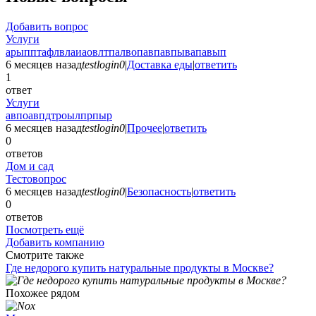
Добавить вопрос
Услуги
арыпптафлвлаиаовлтпалвопавпавпывапавып
6 месяцев назад
testlogin0
|
Доставка еды
|
ответить
1
ответ
Услуги
авпоавпдтроылпрпыр
6 месяцев назад
testlogin0
|
Прочее
|
ответить
0
ответов
Дом и сад
Тестовопрос
6 месяцев назад
testlogin0
|
Безопасность
|
ответить
0
ответов
Посмотреть ещё
Добавить компанию
Смотрите также
Где недорого купить натуральные продукты в Москве?
Похожее рядом