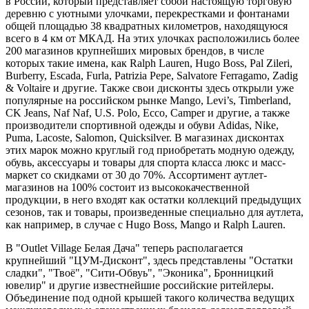
в России, который представляет собой настоящую торговую
деревню с уютными улочками, перекрестками и фонтанами
общей площадью 38 квадратных километров, находящуюся
всего в 4 км от МКАД. На этих улочках расположились более
200 магазинов крупнейших мировых брендов, в числе
которых такие имена, как Ralph Lauren, Hugo Boss, Pal Zileri,
Burberry, Escada, Furla, Patrizia Pepe, Salvatore Ferragamo, Zadig
& Voltaire и другие. Также свои дисконты здесь открыли уже
популярные на российском рынке Mango, Levi’s, Timberland,
CK Jeans, Naf Naf, U.S. Polo, Ecco, Camper и другие, а также
производители спортивной одежды и обуви Adidas, Nike,
Puma, Lacoste, Salomon, Quicksilver. В магазинах дисконтах
этих марок можно круглый год приобретать модную одежду,
обувь, аксессуары и товары для спорта класса люкс и масс-
маркет со скидками от 30 до 70%. Ассортимент аутлет-
магазинов на 100% состоит из высококачественной
продукции, в него входят как остатки коллекций предыдущих
сезонов, так и товары, произведенные специально для аутлета,
как например, в случае с Hugo Boss, Mango и Ralph Lauren.
В "Outlet Village Белая Дача" теперь располагается
крупнейший "ЦУМ-Дисконт", здесь представлены "Остатки
сладки", "Твоё", "Сити-Обвуь", "Эконика", Бронницкий
ювелир" и другие известнейшие российские ритейлеры.
Объединение под одной крышей такого количества ведущих