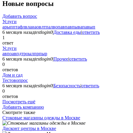
Новые вопросы
Добавить вопрос
Услуги
арыпптафлвлаиаовлтпалвопавпавпывапавып
6 месяцев назад
testlogin0
|
Доставка еды
|
ответить
1
ответ
Услуги
авпоавпдтроылпрпыр
6 месяцев назад
testlogin0
|
Прочее
|
ответить
0
ответов
Дом и сад
Тестовопрос
6 месяцев назад
testlogin0
|
Безопасность
|
ответить
0
ответов
Посмотреть ещё
Добавить компанию
Смотрите также
Стоковые магазины одежды в Москве
Дисконт центры в Москве