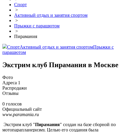
Спорт
>
Активный отдых и занятия спортом
>
Прыжки с парашютом
>
Пирамания
Спорт
Активный отдых и занятия спортом
Прыжки с
парашютом
Экстрим клуб Пирамания в Москве
Фото
Адреса
1
Распродажи
Отзывы
0 голосов
Официальный сайт
www.paramania.ru
Экстрим клуб "
Пирамания
" создан на базе сборной по
мотопарапланеризму. Целью его создания была