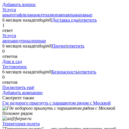
Добавить вопрос
Услуги
арыпптафлвлаиаовлтпалвопавпавпывапавып
6 месяцев назад
testlogin0
|
Доставка еды
|
ответить
1
ответ
Услуги
авпоавпдтроылпрпыр
6 месяцев назад
testlogin0
|
Прочее
|
ответить
0
ответов
Дом и сад
Тестовопрос
6 месяцев назад
testlogin0
|
Безопасность
|
ответить
0
ответов
Посмотреть ещё
Добавить компанию
Смотрите также
Где недорого прыгнуть с парашютом рядом с Москвой
Похожее рядом
Территория полета
"Территория полета" — это сообщество летающих людей.