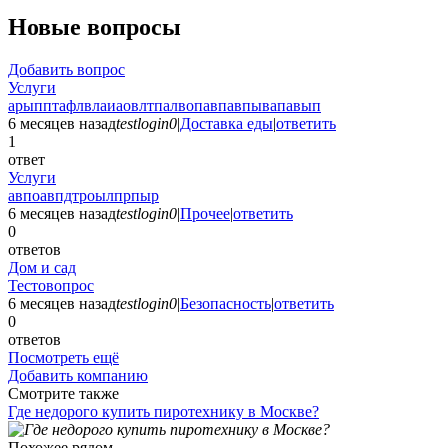
Новые вопросы
Добавить вопрос
Услуги
арыпптафлвлаиаовлтпалвопавпавпывапавып
6 месяцев назад
testlogin0
|
Доставка еды
|
ответить
1
ответ
Услуги
авпоавпдтроылпрпыр
6 месяцев назад
testlogin0
|
Прочее
|
ответить
0
ответов
Дом и сад
Тестовопрос
6 месяцев назад
testlogin0
|
Безопасность
|
ответить
0
ответов
Посмотреть ещё
Добавить компанию
Смотрите также
Где недорого купить пиротехнику в Москве?
Похожее рядом