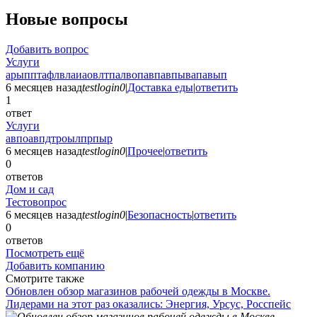
Новые вопросы
Добавить вопрос
Услуги
арыпптафлвлаиаовлтпалвопавпавпывапавып
6 месяцев назад
testlogin0
|
Доставка еды
|
ответить
1
ответ
Услуги
авпоавпдтроылпрпыр
6 месяцев назад
testlogin0
|
Прочее
|
ответить
0
ответов
Дом и сад
Тестовопрос
6 месяцев назад
testlogin0
|
Безопасность
|
ответить
0
ответов
Посмотреть ещё
Добавить компанию
Смотрите также
Обновлен обзор магазинов рабочей одежды в Москве.
Лидерами на этот раз оказались: Энергия, Урсус, Росспейс