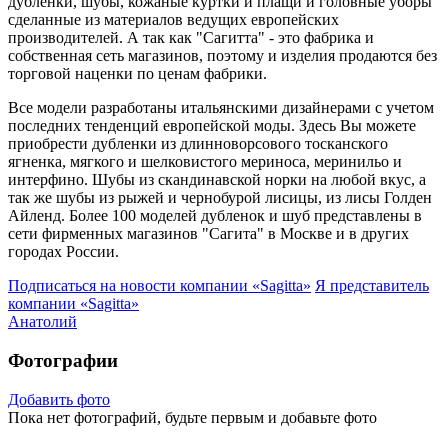
дубленки, шубы, кожаные куртки и плащи и головные уборы
сделанные из материалов ведущих европейских
производителей. А так как "Сагитта" - это фабрика и
собственная сеть магазинов, поэтому и изделия продаются без
торговой наценки по ценам фабрики.
Все модели разработаны итальянскими дизайнерами с учетом
последних тенденций европейской моды. Здесь Вы можете
приобрести дубленки из длинноворсового тосканского
ягненка, мягкого и шелковистого мериноса, меринильо и
интерфино. Шубы из скандинавской норки на любой вкус, а
так же шубы из рыжей и чернобурой лисицы, из лисы Голден
Айленд. Более 100 моделей дубленок и шуб представлены в
сети фирменных магазинов "Сагита" в Москве и в других
городах России.
Подписаться на новости
компании «Sagitta»
Я представитель
компании «Sagitta»
Анатолий
Фотографии
Добавить фото
Пока нет фотографий, будьте первым и добавьте фото