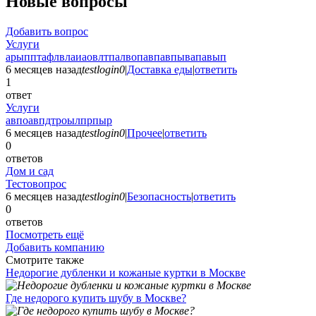
Новые вопросы
Добавить вопрос
Услуги
арыпптафлвлаиаовлтпалвопавпавпывапавып
6 месяцев назад
testlogin0
|
Доставка еды
|
ответить
1
ответ
Услуги
авпоавпдтроылпрпыр
6 месяцев назад
testlogin0
|
Прочее
|
ответить
0
ответов
Дом и сад
Тестовопрос
6 месяцев назад
testlogin0
|
Безопасность
|
ответить
0
ответов
Посмотреть ещё
Добавить компанию
Смотрите также
Недорогие дубленки и кожаные куртки в Москве
Где недорого купить шубу в Москве?