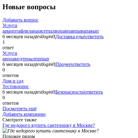
Новые вопросы
Добавить вопрос
Услуги
арыпптафлвлаиаовлтпалвопавпавпывапавып
6 месяцев назад
testlogin0
|
Доставка еды
|
ответить
1
ответ
Услуги
авпоавпдтроылпрпыр
6 месяцев назад
testlogin0
|
Прочее
|
ответить
0
ответов
Дом и сад
Тестовопрос
6 месяцев назад
testlogin0
|
Безопасность
|
ответить
0
ответов
Посмотреть ещё
Добавить компанию
Смотрите также
Где недорого купить сантехнику в Москве?
Похожее рядом