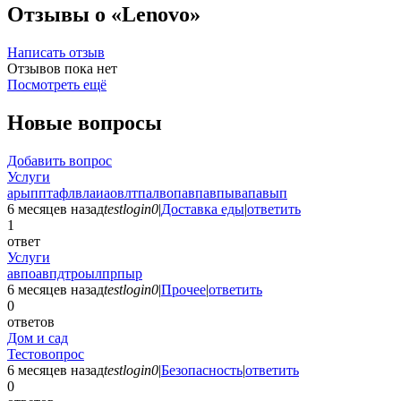
Отзывы о «Lenovo»
Написать отзыв
Отзывов пока нет
Посмотреть ещё
Новые вопросы
Добавить вопрос
Услуги
арыпптафлвлаиаовлтпалвопавпавпывапавып
6 месяцев назад
testlogin0
|
Доставка еды
|
ответить
1
ответ
Услуги
авпоавпдтроылпрпыр
6 месяцев назад
testlogin0
|
Прочее
|
ответить
0
ответов
Дом и сад
Тестовопрос
6 месяцев назад
testlogin0
|
Безопасность
|
ответить
0