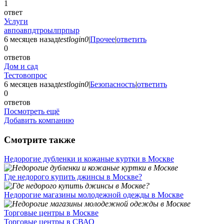
1
ответ
Услуги
авпоавпдтроылпрпыр
6 месяцев назад
testlogin0
|
Прочее
|
ответить
0
ответов
Дом и сад
Тестовопрос
6 месяцев назад
testlogin0
|
Безопасность
|
ответить
0
ответов
Посмотреть ещё
Добавить компанию
Смотрите также
Недорогие дубленки и кожаные куртки в Москве
Где недорого купить джинсы в Москве?
Недорогие магазины молодежной одежды в Москве
Торговые центры в Москве
Торговые центры в СВАО