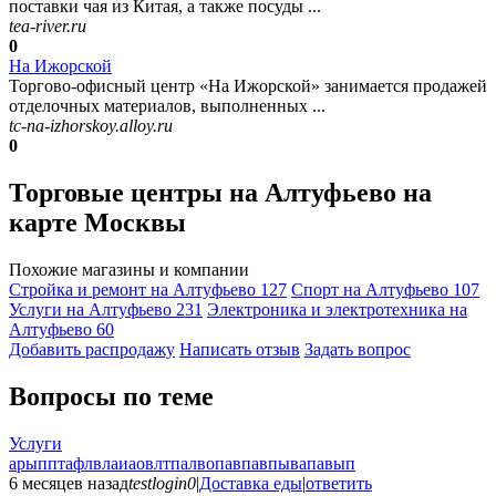
поставки чая из Китая, а также посуды ...
tea-river.ru
0
На Ижорской
Торгово-офисный центр «На Ижорской» занимается продажей
отделочных материалов, выполненных ...
tc-na-izhorskoy.alloy.ru
0
Торговые центры на Алтуфьево на
карте Москвы
Похожие магазины и компании
Стройка и ремонт на Алтуфьево
127
Спорт на Алтуфьево
107
Услуги на Алтуфьево
231
Электроника и электротехника на
Алтуфьево
60
Добавить раcпродажу
Написать отзыв
Задать вопрос
Вопросы по теме
Услуги
арыпптафлвлаиаовлтпалвопавпавпывапавып
6 месяцев назад
testlogin0
|
Доставка еды
|
ответить