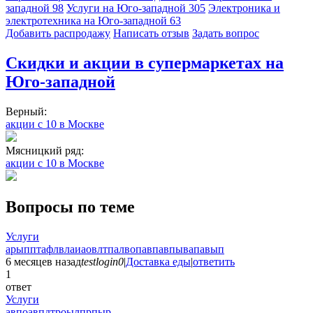
западной
98
Услуги на Юго-западной
305
Электроника и
электротехника на Юго-западной
63
Добавить раcпродажу
Написать отзыв
Задать вопрос
Скидки и акции в супермаркетах на
Юго-западной
Верный:
акции с 10 в Москве
Мясницкий ряд:
акции с 10 в Москве
Вопросы по теме
Услуги
арыпптафлвлаиаовлтпалвопавпавпывапавып
6 месяцев назад
testlogin0
|
Доставка еды
|
ответить
1
ответ
Услуги
авпоавпдтроылпрпыр