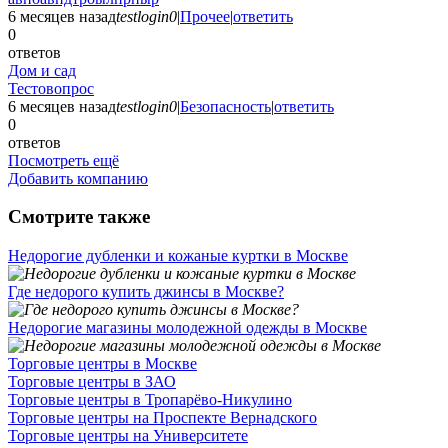
6 месяцев назад
testlogin0
|
Прочее
|
ответить
0
ответов
Дом и сад
Тестовопрос
6 месяцев назад
testlogin0
|
Безопасность
|
ответить
0
ответов
Посмотреть ещё
Добавить компанию
Смотрите также
Недорогие дубленки и кожаные куртки в Москве
Где недорого купить джинсы в Москве?
Недорогие магазины молодежной одежды в Москве
Торговые центры в Москве
Торговые центры в ЗАО
Торговые центры в Тропарёво-Никулино
Торговые центры на Проспекте Вернадского
Торговые центры на Университете