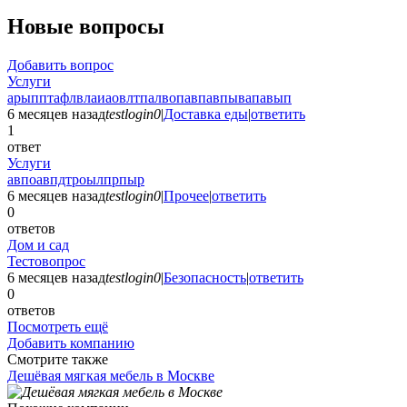
Новые вопросы
Добавить вопрос
Услуги
арыпптафлвлаиаовлтпалвопавпавпывапавып
6 месяцев назад
testlogin0
|
Доставка еды
|
ответить
1
ответ
Услуги
авпоавпдтроылпрпыр
6 месяцев назад
testlogin0
|
Прочее
|
ответить
0
ответов
Дом и сад
Тестовопрос
6 месяцев назад
testlogin0
|
Безопасность
|
ответить
0
ответов
Посмотреть ещё
Добавить компанию
Смотрите также
Дешёвая мягкая мебель в Москве