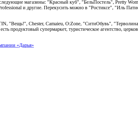
ледующие магазины: "Красный куб", "БельПостель", Pretty Woma
rofessional и другие. Перекусить можно в "Ростиксе", "Иль Пат
N, "Вещь!", Chester, Camaieu, O:Zone, "СитиОбувь", "Терволина
сть продуктовый супермаркет, туристическое агентство, церковн
мпании «Дарья»