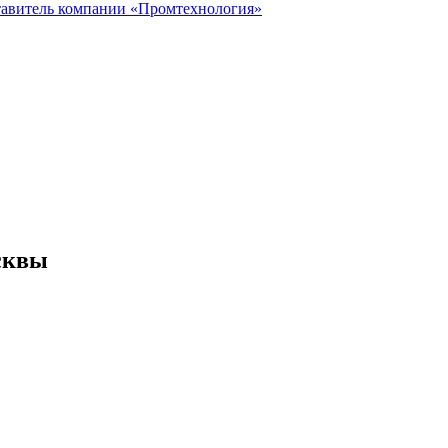
тавитель
компании «Промтехнология»
сквы