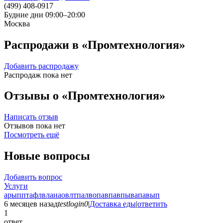
(499) 408-0917
Будние дни 09:00–20:00
Москва
Распродажи в «Промтехнология»
Добавить распродажу
Распродаж пока нет
Отзывы о «Промтехнология»
Написать отзыв
Отзывов пока нет
Посмотреть ещё
Новые вопросы
Добавить вопрос
Услуги
арыпптафлвлаиаовлтпалвопавпавпывапавып
6 месяцев назад
testlogin0
|
Доставка еды
|
ответить
1
ответ