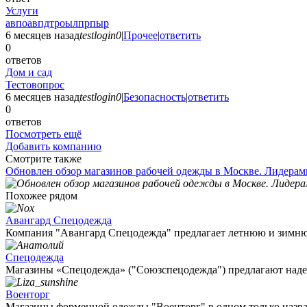
Услуги
авпоавпдтроылпрпыр
6 месяцев назад
testlogin0
|
Прочее
|
ответить
0
ответов
Дом и сад
Тестовопрос
6 месяцев назад
testlogin0
|
Безопасность
|
ответить
0
ответов
Посмотреть ещё
Добавить компанию
Смотрите также
Обновлен обзор магазинов рабочей одежды в Москве. Лидерами 
Похожее рядом
Авангард Спецодежда
Компания "Авангард Спецодежда" предлагает летнюю и зимню
Спецодежда
Магазины «Спецодежда» ("Союзспецодежда") предлагают надеж
Военторг
Магазины форменной одежды "Военторг" в одном только назван