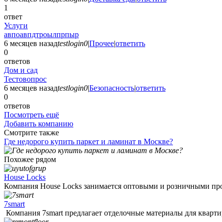
1
ответ
Услуги
авпоавпдтроылпрпыр
6 месяцев назад
testlogin0
|
Прочее
|
ответить
0
ответов
Дом и сад
Тестовопрос
6 месяцев назад
testlogin0
|
Безопасность
|
ответить
0
ответов
Посмотреть ещё
Добавить компанию
Смотрите также
Где недорого купить паркет и ламинат в Москве?
Похожее рядом
House Locks
Компания House Locks занимается оптовыми и розничными про
7smart
Компания 7smart предлагает отделочные материалы для квартир