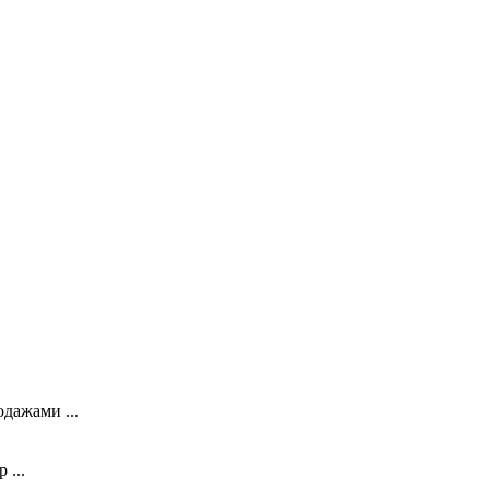
дажами ...
 ...