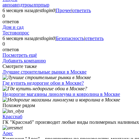
авпоавпдтроылпрпыр
6 месяцев назад
testlogin0
|
Прочее
|
ответить
0
ответов
Дом и сад
Тестовопрос
6 месяцев назад
testlogin0
|
Безопасность
|
ответить
0
ответов
Посмотреть ещё
Добавить компанию
Смотрите также
Лучшие строительные рынки в Москве
Где купить недорогие обои в Москве?
Недорогие магазины линолеума и ковролина в Москве
Похожее рядом
Красснаб
ГК "Красснаб" производит любые виды полимерных наливных п
Арес
Компания "Арес" – предприятие по производству, монтажу и пр