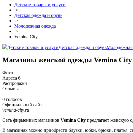
Детские товары и услуги
>
Детская одежда и обувь
>
Молодежная одежда
>
Vemina City
Детские товары и услуги
Детская одежда и обувь
Молодежная
Магазины женской одежды Vemina City
Фото
Адреса
6
Распродажи
Отзывы
0 голосов
Официальный сайт
vemina-city.ru
Сеть фирменных магазинов
Vemina City
предлагает женскую од
В магазинах можно приобрести блузки, юбки, брюки, платья, са