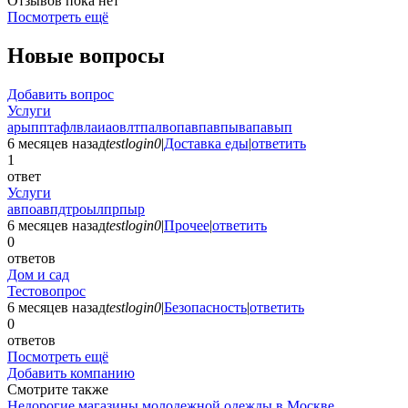
Отзывов пока нет
Посмотреть ещё
Новые вопросы
Добавить вопрос
Услуги
арыпптафлвлаиаовлтпалвопавпавпывапавып
6 месяцев назад
testlogin0
|
Доставка еды
|
ответить
1
ответ
Услуги
авпоавпдтроылпрпыр
6 месяцев назад
testlogin0
|
Прочее
|
ответить
0
ответов
Дом и сад
Тестовопрос
6 месяцев назад
testlogin0
|
Безопасность
|
ответить
0
ответов
Посмотреть ещё
Добавить компанию
Смотрите также
Недорогие магазины молодежной одежды в Москве