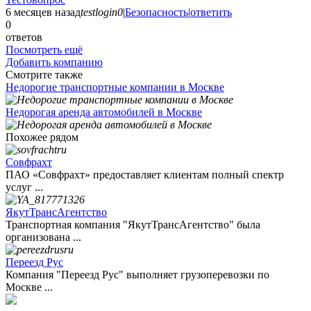
6 месяцев назад
testlogin0
|
Безопасность
|
ответить
0
ответов
Посмотреть ещё
Добавить компанию
Смотрите также
Недорогие транспортные компании в Москве
Недорогая аренда автомобилей в Москве
Похожее рядом
Совфрахт
ПАО «Совфрахт» предоставляет клиентам полный спектр
услуг ...
ЯкутТрансАгентство
Транспортная компания "ЯкутТрансАгентство" была
организована ...
Переезд Рус
Компания "Переезд Рус" выполняет грузоперевозки по
Москве ...