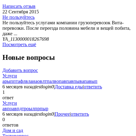
Написать отзыв
22 Сентября 2015
Не пользуйтесь
Не пользуйтесь услугами компании грузоперевозок Вита-
перевозки. После переезда половина мебели и вещей побита,
даже ...
YA_1130000018267698
Посмотреть ещё
Новые вопросы
Добавить вопрос
Услуги
арыпптафлвлаиаовлтпалвопавпавпывапавып
6 месяцев назад
testlogin0
|
Доставка еды
|
ответить
1
ответ
Услуги
авпоавпдтроылпрпыр
6 месяцев назад
testlogin0
|
Прочее
|
ответить
0
ответов
Дом и сад
Тестовопрос