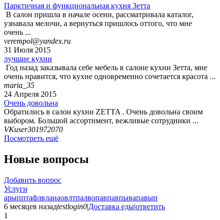
Парктичная и функциональная кухня Зетта
В салон пришла в начале осени, рассматривала каталог,
узнавала мелочи, а вернуться пришлось оттого, что мне
очень ...
verempol@yandex.ru
31 Июля 2015
лучшие кухни
Год назад заказывала себе мебель в салоне кухни Зетта, мне
очень нравится, что кухне одновременно сочетается красота ...
maria_35
24 Апреля 2015
Очень довольна
Обратились в салон кухни ZETTA . Очень довольна своим
выбором. Большой ассортимент, вежливые сотрудники ...
VKuser301972070
Посмотреть ещё
Новые вопросы
Добавить вопрос
Услуги
арыпптафлвлаиаовлтпалвопавпавпывапавып
6 месяцев назад
testlogin0
|
Доставка еды
|
ответить
1