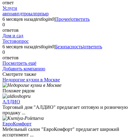
ответ
Услуги
авпоавпдтроылпрпыр
6 месяцев назад
testlogin0
|
Прочее
|
ответить
0
ответов
Дом и сад
Тестовопрос
6 месяцев назад
testlogin0
|
Безопасность
|
ответить
0
ответов
Посмотреть ещё
Добавить компанию
Смотрите также
Недорогие кухни в Москве
Похожее рядом
АЛДИО
Торговый дом "АЛДИО" предлагает оптовую и розничную
продажу ...
ЕвроКомфорт
Мебельный салон "ЕвроКомфорт" предлагает широкий
ассортимент ...