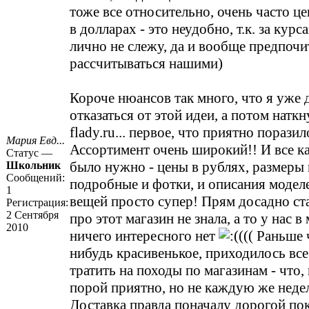
тоже все относительно, очень часто це
в долларах - это неудобно, т.к. за курс
лично не слежу, да и вообще предпоч
рассчитываться нашими)
Короче нюансов так много, что я уже 
отказаться от этой идеи, а потом наткн
flady.ru... первое, что приятно поразил
Мария Евд...
Ассортимент очень широкий!! И все к
Статус —
было нужно - цены в рублях, размеры 
Школьник
Сообщений:
подробные и фотки, и описания модел
1
вещей просто супер! Прям досадно ст
Регистрация:
2 Сентября
про этот магазин не знала, а то у нас в
2010
ничего интересного нет
((( Раньше 
нибудь красивенькое, приходилось вс
тратить на походы по магазинам - что,
порой приятно, но не каждую же неде
Доставка правда поначалу дорогой пока